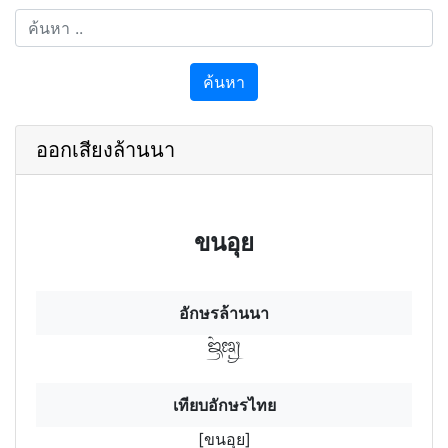
ค้นหา
ออกเสียงล้านนา
ขนอุย
อักษรล้านนา
ข฿นฯอุ
เทียบอักษรไทย
[ขนอุย]