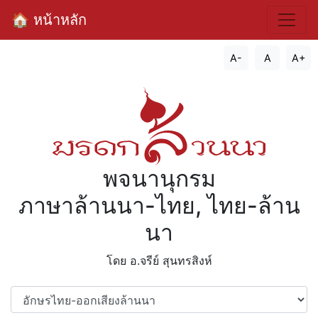
🏠 หน้าหลัก
A-
A
A+
พจนานุกรม
ภาษาล้านนา-ไทย, ไทย-ล้าน
นา
โดย อ.จรีย์​ สุนทรสิงห์