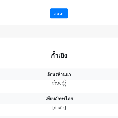
ค้นหา
กํ๋าเยิง
อักษรล้านนา
กำเยิงฯ
เทียบอักษรไทย
[กำเยิง]