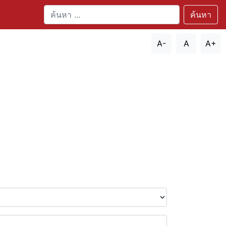
ค้นหา
A-
A
A+