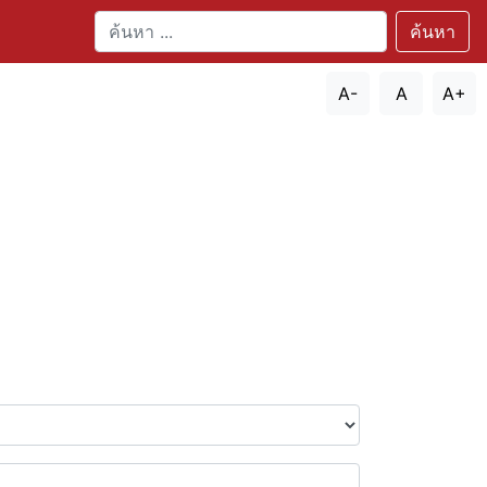
ค้นหา
A-
A
A+