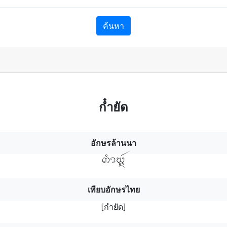
ค้นหา
กํ๋ายัด
อักษรล้านนา
กำยัดฯ
เทียบอักษรไทย
[กำยัด]