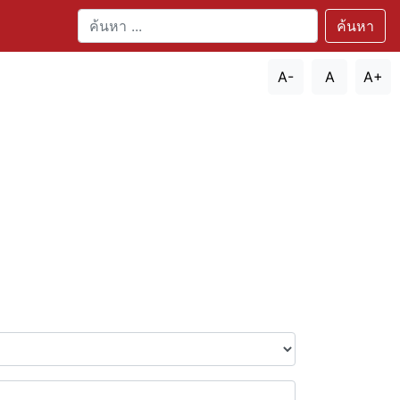
ค้นหา
A-
A
A+