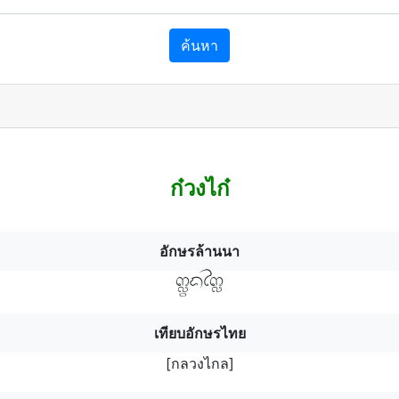
ค้นหา
ก๋วงไก๋
อักษรล้านนา
กลฯวฯงไกลฯ
เทียบอักษรไทย
[กลวงไกล]