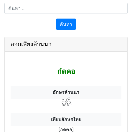
ค้นหา
ออกเสียงล้านนา
ก๋ดคอ
อักษรล้านนา
กดฯ฿ฅํอฯ
เทียบอักษรไทย
[กดฅอ]