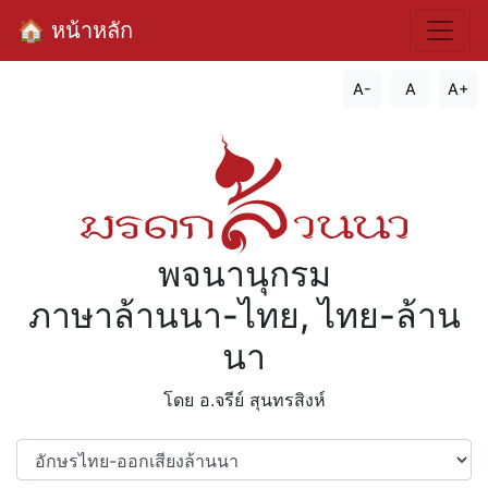
🏠 หน้าหลัก
A-
A
A+
พจนานุกรม
ภาษาล้านนา-ไทย, ไทย-ล้าน
นา
โดย อ.จรีย์​ สุนทรสิงห์