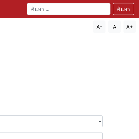
ค้นหา
A-
A
A+