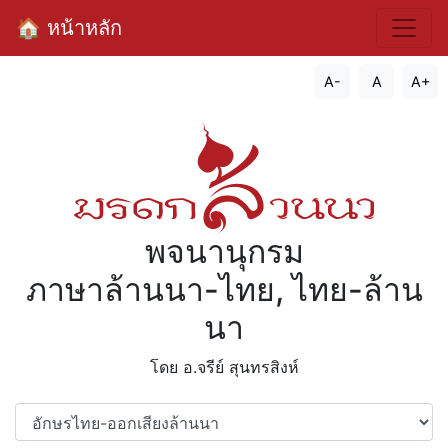
🏠 หน้าหลัก
A-
A
A+
พจนานุกรม
ภาษาล้านนา-ไทย, ไทย-ล้าน
นา
โดย อ.จรีย์​ สุนทรสิงห์