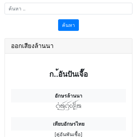
ค้นหา
ออกเสียงล้านนา
ก..้อันปันเจื๊อ
อักษรล้านนา
คู่อันฯพันฯเชิ้อฯอ
เทียบอักษรไทย
[คู่อันพันเชื้อ]