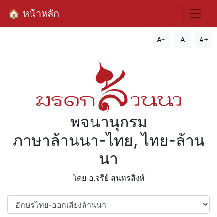
🏠 หน้าหลัก
A-
A
A+
พจนานุกรม
ภาษาล้านนา-ไทย, ไทย-ล้าน
นา
โดย อ.จรีย์​ สุนทรสิงห์