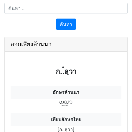
ค้นหา
ออกเสียงล้านนา
ก..๋ลฺวา
อักษรล้านนา
กุลวฯา
เทียบอักษรไทย
[ก..ลฺวา]