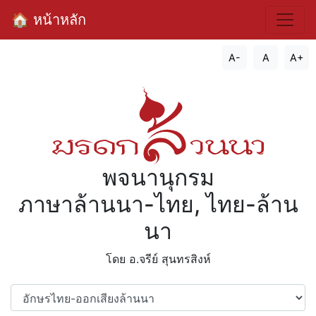
🏠 หน้าหลัก
A-
A
A+
พจนานุกรม
ภาษาล้านนา-ไทย, ไทย-ล้าน
นา
โดย อ.จรีย์​ สุนทรสิงห์