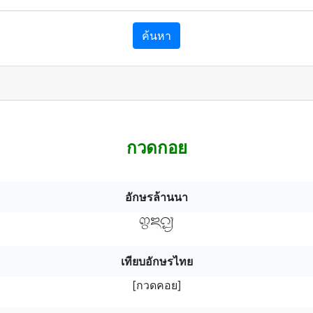
ค้นหา
กวดกอย
อักษรล้านนา
กวฯดคอฯยฯ
เทียบอักษรไทย
[กวดคอย]