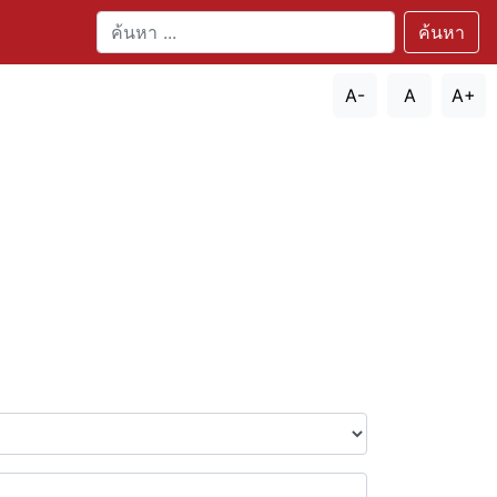
ค้นหา
A-
A
A+