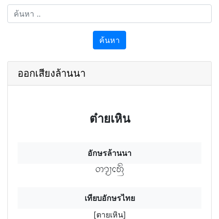
ค้นหา
ออกเสียงล้านนา
ต๋ายเหิน
อักษรล้านนา
ตายฯเหินฯ
เทียบอักษรไทย
[ตายเหิน]