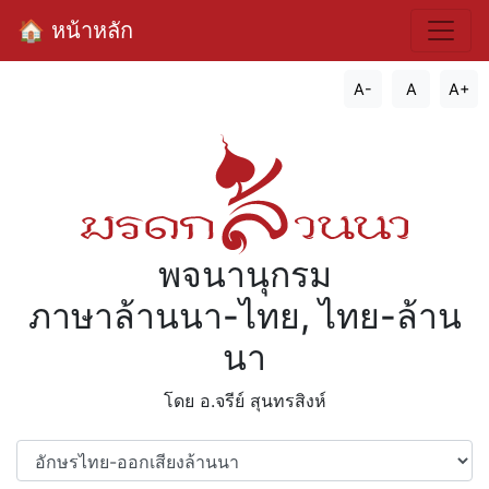
🏠 หน้าหลัก
A-
A
A+
พจนานุกรม
ภาษาล้านนา-ไทย, ไทย-ล้าน
นา
โดย อ.จรีย์​ สุนทรสิงห์